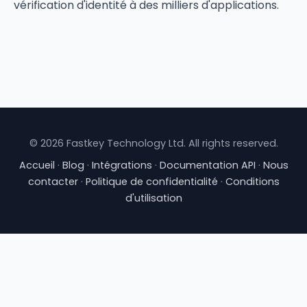
vérification d'identité à des milliers d'applications.
© 2026 Fastkey Technology Ltd. All rights reserved.
Accueil
·
Blog
·
Intégrations
·
Documentation API
·
Nous
contacter
·
Politique de confidentialité
·
Conditions
d'utilisation